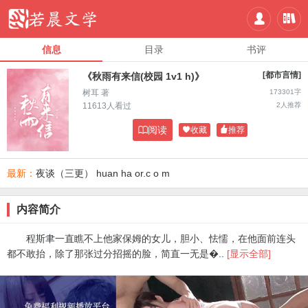


信息
目录
书评
[都市言情]
《秋雨有来信(校园 1v1 h)》
树耳 著
173301字
11613人看过
2人推荐

阅读

收藏

推荐
最新：
夜谈（三更） huan ha or.c o m
内容简介
程斯聿一直瞧不上他家保姆的女儿，胆小、怯懦，在他面前连头
都不敢抬，除了那张过分招摇的脸，简直一无是�..
[显示全部]